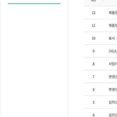
NO
12
제품ᄌ
11
제푸
10
표시ㆍ
9
(사)
8
사업
7
변경신
6
변경신
5
심의신
4
심의신