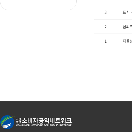
3
표시ㆍ
2
심의
1
자율심